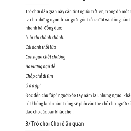
48. Trò chơi Tả cáy
Trò chơi dân gian này cần từ 3 người trở lên, trong đó một
49. Trò chơi Đánh quay
ra cho những người khác giơ ngón trỏ ra đặt vào lòng bàn t
50. Trò chơi Đánh roi múa mọc
nhanh bài đồng dao:
“Chi chi chành chành.
Cái đanh thổi lửa
Con ngựa chết chương
Ba vương ngũ đế
Chấp chế đi tìm
Ù à ù ập”
Đọc đến chữ “ập” người xòe tay nắm lại, những người khác 
rút không kịp bị nắm trúng sẽ phải vào thế chỗ cho người x
dao cho các bạn khác chơi.
3/ Trò chơi Chơi ô ăn quan