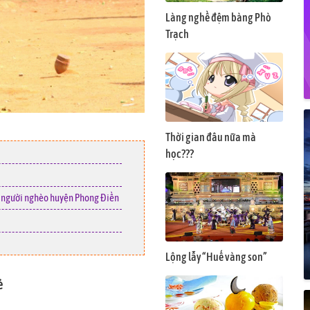
Làng nghề đệm bàng Phò
Trạch
Thời gian đâu nữa mà
học???
 người nghèo huyện Phong Điền
Lộng lẫy “Huế vàng son”
ẻ