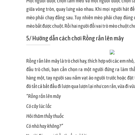
Một người được chọn làm mèo và một người được chọn là
giữa vòng tròn, quay lưng vào nhau. Khi mọi người hát đến
mèo phải chạy đằng sau. Tuy nhiên mèo phải chạy đúng 
mèo bắt được chuột. Rồi hai người đổi vai trò mèo chuột cho 
5/ Hướng dẫn cách chơi Rồng rắn lên mây
Rồng rắn lên mây là trò chơi hay, thích hợp với các em nhỏ, 
đầu trò chơi, bạn cần chọn ra một người đứng ra làm thầ
hàng một, tay người sau nắm vạt áo người trước hoặc đặt t
đó tất cả bắt đầu đi lượn qua lượn lại như con rắn, vừa đi vừ
“Rồng rắn lên mây
Có cây lúc lắc
Hỏi thăm thầy thuốc
Có nhà hay không?”