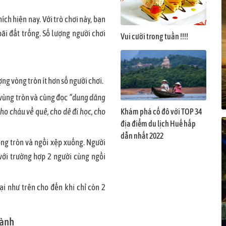
ch hiện nay. Với trò chơi này, bạn
ãi đất trống. Số lượng người chơi
Vui cười trong tuần !!!!
ợng vòng tròn ít hơn số người chơi.
 vùng tròn và cùng đọc
“dung dăng
cho cháu về quê, cho dê đi học, cho
Khám phá cố đô với TOP 34
địa điểm du lịch Huế hấp
dẫn nhất 2022
ng tròn và ngồi xệp xuống. Người
 với trường hợp 2 người cùng ngồi
ại như trên cho đến khi chỉ còn 2
hành