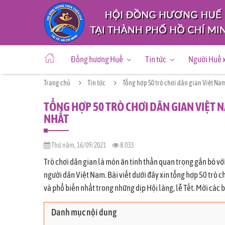
Đồng hương Huế
Tin tức
Người Huế 
Trang chủ
Tin tức
Tổng hợp 50 trò chơi dân gian Việt Na
TỔNG HỢP 50 TRÒ CHƠI DÂN GIAN VIỆT 
NHẤT
Thứ năm, 16/09/2021
8.033
Trò chơi dân gian là món ăn tinh thần quan trọng gắn bó với
người dân Việt Nam. Bài viết dưới đây xin tổng hợp 50 trò ch
và phổ biến nhất trong những dịp Hội làng, lễ Tết. Mời các
Danh mục nội dung