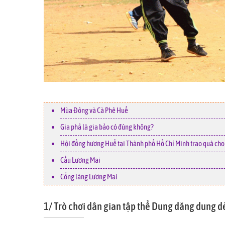
18/ Trò chơi Úp lá khoai
19/ Trò chơi dân gian trẻ em Tập tầm vông
20/ Trò chơi Đi cà khêu
21/ Trò chơi dân gian Việt Nam Cướp cờ
22/ Trò chơi dân gian Đá gà
23/ Trò chơi Trốn tìm
24/ Trò chơi Khiêng kiệu
Mùa Đông và Cà Phê Huế
25/ Cách chơi Nhảy lò cò
Gia phả là gia bảo có đúng không?
26/ Trò chơi Đi tàu hỏa
Hội đồng hương Huế tại Thành phố Hồ Chí Minh trao quà cho
27/ Trò chơi dân gian Việt Nam Cua cắp
28/ Trò chơi Lùa vịt
Cầu Lương Mai
29/ Trò chơi Búng thun
Cổng làng Lương Mai
30/ Trò chơi Bịt mắt bắt dê
31/ Trò chơi Chùm nụm
1/ Trò chơi dân gian tập thể Dung dăng dung d
32/Trò chơi Nhảy bao bố