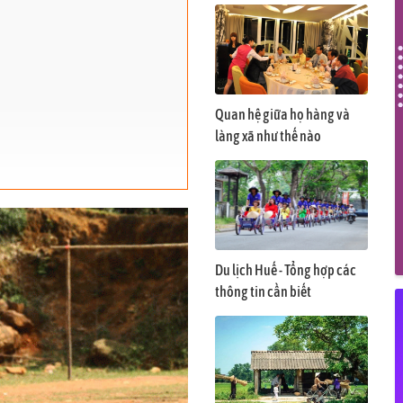
Quan hệ giữa họ hàng và
làng xã như thế nào
Du lịch Huế - Tổng hợp các
thông tin cần biết