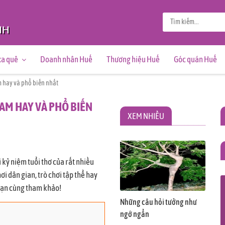
xa quê
Doanh nhân Huế
Thương hiệu Huế
Góc quán Huế
m hay và phổ biến nhất
NAM HAY VÀ PHỔ BIẾN
XEM NHIỀU
 kỷ niệm tuổi thơ của rất nhiều
ơi dân gian, trò chơi tập thể hay
 bạn cùng tham khảo!
Những câu hỏi tưởng như
ngớ ngẩn