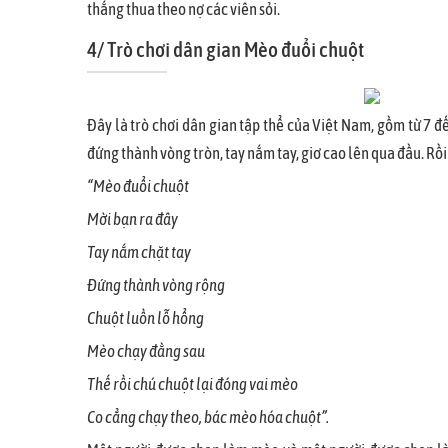
thắng thua theo nợ các viên sỏi.
4/ Trò chơi dân gian Mèo đuổi chuột
Đây là trò chơi dân gian tập thể của Việt Nam, gồm từ 7 đế
đứng thành vòng tròn, tay nắm tay, giơ cao lên qua đầu. Rồi
“Mèo đuổi chuột
Mời bạn ra đây
Tay nắm chặt tay
Đứng thành vòng rộng
Chuột luồn lỗ hổng
Mèo chạy đằng sau
Thế rồi chú chuột lại đóng vai mèo
Co cẳng chạy theo, bác mèo hóa chuột”.