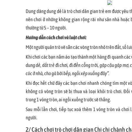
33/ Hướng dẫn trò chơi Chuyền
Dung dăng dung dẻ là trò chơi dân gian trẻ em được yêu thí
33/ Trò chơi Thìa là thìa lảy
nên chơi ở những không gian rộng rãi như sân nhà hoặc b
34/ Trò chơi Nhún đu
thường từ 5 – 10 người.
35/ Trò chơi Bắn bi
Hướng dẫn cách chơi và luật chơi:
36/ Trò chơi Lộn cầu vồng
37/ Trò chơi “Thiên đàng hoả ngục”
Một người quản trò vẽ sẵn các vòng tròn nhỏ trên đất, số lư
38/ Chơi u
Khi chơi các bạn nắm áo tạo thành một hàng đi quanh các
39/ Trò chơi Thi thổi cơm
dung dẻ, dắt trẻ đi chơi, đi đến cổng trời, gặp cậu gặp mợ, 
40/ Trò chơi dân gian Việt Nam Thả chó
cóc ở nhà, cho gà bới bếp, ngồi xệp xuống đây”.
41. Trò chơi dân gian Đúc cây dừa – chừa cây mỏng
Khi đọc hết chữ đây các bạn chơi nhanh chóng tìm một vò
42. Cách chơi Bầu cua cá cọp
không có vòng tròn sẽ bị thua và loại khỏi trò chơi. Đối
43. Trò chơi Đếm sao
trong 1 vòng tròn, ai ngồi xuống trước sẽ thắng.
44.Trò chơi tập thể Đua thuyền
Sau mỗi lần chơi, tiếp tục xoá thêm 1 vòng tròn và chơi l
45. Trò chơi Chim bay cò bay
người.
46. Trò chơi Thả đỉa ba ba
2/ Cách chơi trò chơi dân gian Chi chi chành c
47. Trò chơi Chọi dế