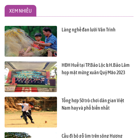
XEM NHIỀU
Làng nghề đan lưới Vân Trình
HĐH Huế tại TP.Bảo Lộc & H.Bảo Lâm
họp mặt mừng xuân Quý Mão 2023
Tổng hợp 50 trò chơi dân gian Việt
Nam hay và phổ biến nhất
Cầu đi bộ gỗ lim trên sông Hương