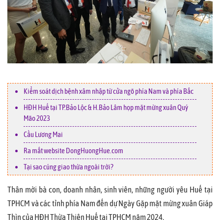
Kiểm soát dịch bệnh xâm nhập từ cửa ngõ phía Nam và phía Bắc
HĐH Huế tại TP.Bảo Lộc & H.Bảo Lâm họp mặt mừng xuân Quý
Mão 2023
Cầu Lương Mai
Ra mắt website DongHuongHue.com
Tại sao cúng giao thừa ngoài trời?
Thân mời bà con, doanh nhân, sinh viên, những người yêu Huế tại
TPHCM và các tỉnh phía Nam đến dự Ngày Gặp mặt mừng xuân Giáp
Thìn của HĐH Thừa Thiên Huế tại TPHCM năm 2024.