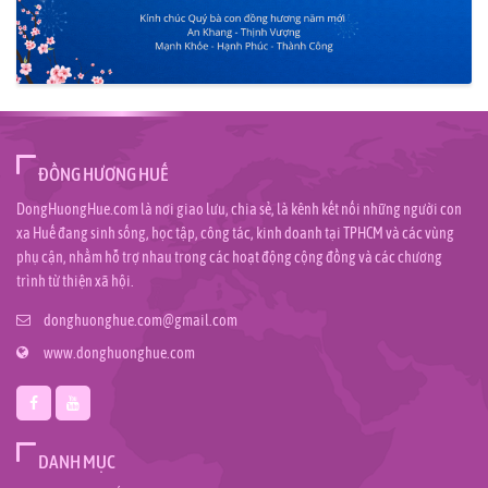
ĐỒNG HƯƠNG HUẾ
DongHuongHue.com là nơi giao lưu, chia sẻ, là kênh kết nối những người con
xa Huế đang sinh sống, học tập, công tác, kinh doanh tại TPHCM và các vùng
phụ cận, nhằm hỗ trợ nhau trong các hoạt động cộng đồng và các chương
trình từ thiện xã hội.
donghuonghue.com@gmail.com
www.donghuonghue.com
DANH MỤC