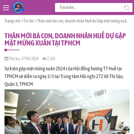
Trang chủ
Tin tức
Thân mời bà con, doanh nhân Huế dự Gặp mặt mừng xuân tại TPHCM
THÂN MỜI BÀ CON, DOANH NHÂN HUẾ DỰ GẶP
MẶT MỪNG XUÂN TẠI TPHCM
Thứ ba, 27/02/2024
2.310
Sự kiện gặp mặt mừng xuân 2024 của Hội đồng hương TT Huế tại
TPHCM sẽ diễn ra ngày 3/3 tại Trung tâm Hội nghị 272 Võ Thị Sáu,
Quận 3, TPHCM.