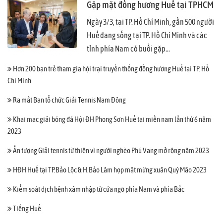
Gặp mặt đồng hương Huế tại TPHCM
Ngày 3/3, tại TP. Hồ Chí Minh, gần 500 người
Huế đang sống tại TP. Hồ Chí Minh và các
tỉnh phía Nam có buổi gặp...
Hơn 200 bạn trẻ tham gia hội trại truyền thống đồng hương Huế tại TP. Hồ
Chí Minh
Ra mắt Ban tổ chức Giải Tennis Nam Đông
Khai mac giải bóng đá Hội ĐH Phong Sơn Huế tại miền nam lần thứ 6 năm
2023
Ấn tượng Giải tennis từ thiện vì người nghèo Phú Vang mở rộng năm 2023
HĐH Huế tại TP.Bảo Lộc & H.Bảo Lâm họp mặt mừng xuân Quý Mão 2023
Kiểm soát dịch bệnh xâm nhập từ cửa ngõ phía Nam và phía Bắc
Tiếng Huế