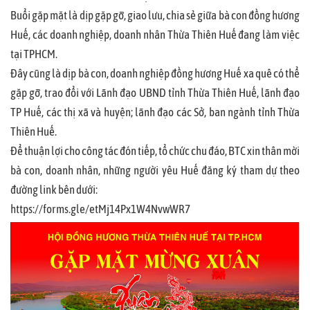
Buổi gặp mặt là dịp gặp gỡ, giao lưu, chia sẻ giữa bà con đồng hương
Huế, các doanh nghiệp, doanh nhân Thừa Thiên Huế đang làm việc
tại TPHCM.
Đây cũng là dịp bà con, doanh nghiệp đồng hương Huế xa quê có thể
gặp gỡ, trao đổi với Lãnh đạo UBND tỉnh Thừa Thiên Huế, lãnh đạo
TP Huế, các thị xã và huyện; lãnh đạo các Sở, ban ngành tỉnh Thừa
Thiên Huế.
Để thuận lợi cho công tác đón tiếp, tổ chức chu đáo, BTC xin thân mời
bà con, doanh nhân, những người yêu Huế đăng ký tham dự theo
đường link bên dưới:
https://forms.gle/etMj14Px1W4NvwWR7