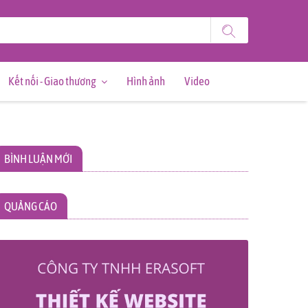
Kết nối - Giao thương
Hình ảnh
Video
BÌNH LUẬN MỚI
QUẢNG CÁO