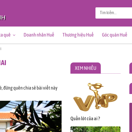
xa quê
Doanh nhân Huế
Thương hiệu Huế
Góc quán Huế
i
MAI
XEM NHIỀU
 đừng quên chia sẻ bài viết này
Quần lót của ai ?