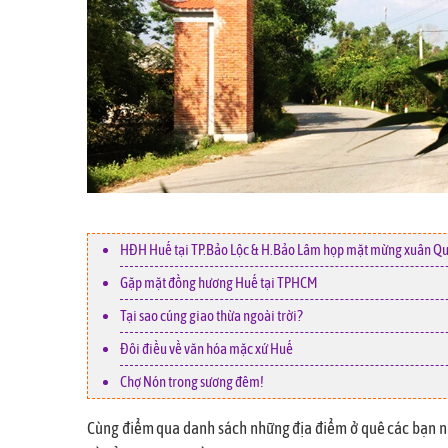
HĐH Huế tại TP.Bảo Lộc & H.Bảo Lâm họp mặt mừng xuân Q
Gặp mặt đồng hương Huế tại TPHCM
Tại sao cúng giao thừa ngoài trời?
Đôi điều về văn hóa mặc xứ Huế
Chợ Nón trong sương đêm!
Cùng điểm qua danh sách những địa điểm ở quê các bạn nh