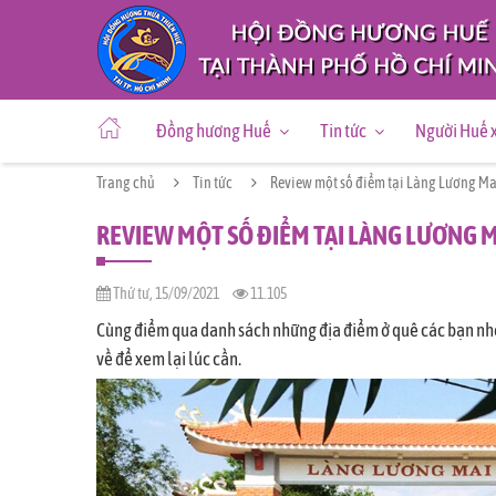
Đồng hương Huế
Tin tức
Người Huế 
Trang chủ
Tin tức
Review một số điểm tại Làng Lương Ma
REVIEW MỘT SỐ ĐIỂM TẠI LÀNG LƯƠNG 
Thứ tư, 15/09/2021
11.105
Cùng điểm qua danh sách những địa điểm ở quê các bạn nhé,
về để xem lại lúc cần.