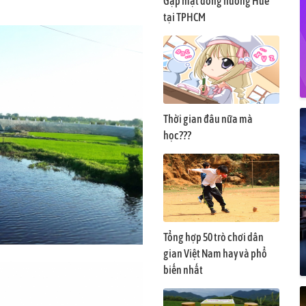
Gặp mặt đồng hương Huế
tại TPHCM
Thời gian đâu nữa mà
học???
Tổng hợp 50 trò chơi dân
gian Việt Nam hay và phổ
biến nhất