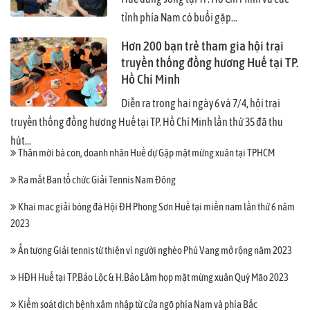
tỉnh phía Nam có buổi gặp...
Hơn 200 bạn trẻ tham gia hội trại
truyền thống đồng hương Huế tại TP.
Hồ Chí Minh
Diễn ra trong hai ngày 6 và 7/4, hội trại
truyền thống đồng hương Huế tại TP. Hồ Chí Minh lần thứ 35 đã thu
hút...
Thân mời bà con, doanh nhân Huế dự Gặp mặt mừng xuân tại TPHCM
Ra mắt Ban tổ chức Giải Tennis Nam Đông
Khai mac giải bóng đá Hội ĐH Phong Sơn Huế tại miền nam lần thứ 6 năm
2023
Ấn tượng Giải tennis từ thiện vì người nghèo Phú Vang mở rộng năm 2023
HĐH Huế tại TP.Bảo Lộc & H.Bảo Lâm họp mặt mừng xuân Quý Mão 2023
Kiểm soát dịch bệnh xâm nhập từ cửa ngõ phía Nam và phía Bắc