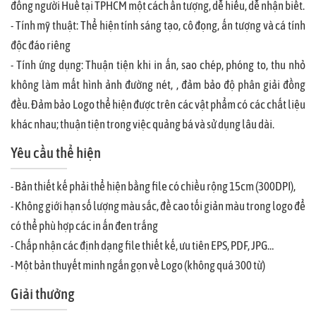
đồng người Huế tại TPHCM một cách ấn tượng, dễ hiểu, dễ nhận biết.
- Tính mỹ thuật: Thể hiện tính sáng tạo, cô đọng, ấn tượng và cá tính
độc đáo riêng
- Tính ứng dụng: Thuận tiện khi in ấn, sao chép, phóng to, thu nhỏ
không làm mất hình ảnh đường nét, , đảm bảo độ phân giải đồng
đều. Đảm bảo Logo thể hiện được trên các vật phẩm có các chất liệu
khác nhau; thuận tiện trong việc quảng bá và sử dụng lâu dài.
Yêu cầu thể hiện
- Bản thiết kế phải thể hiện bằng file có chiều rộng 15cm (300DPI),
- Không giới hạn số lượng màu sắc, đề cao tối giản màu trong logo để
có thể phù hợp các in ấn đen trắng
- Chấp nhận các định dạng file thiết kế, ưu tiên EPS, PDF, JPG…
- Một bản thuyết minh ngắn gọn về Logo (không quá 300 từ)
Giải thưởng