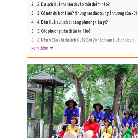
2. Du lịch Huế thì nên đi vào thời điểm nào?
3. Có nên du lịch Huế? Những nét đặc trưng ấn tượng của xứ
4. Đến Huế du lịch đi bằng phương tiện gì?
5. Các phương tiện đi lại tại Huế
6. Nên ở đâu khi du lịch Huế? Gợi ý khách sạn Huế cho bạn
xem thêm
7. Ăn gì khi đi du lịch Huế? 10 món đặc sản mang đậm chất 
8. Du lịch Huế nên đi đâu chơi? Địa điểm du lịch Huế nổi tiế
9. Du lịch Huế mua gì làm quà?
10. Một số lưu ý khi đi du lịch Huế