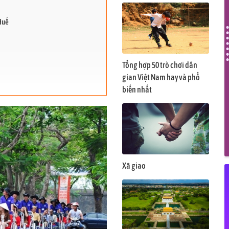
 Huế
Tổng hợp 50 trò chơi dân
gian Việt Nam hay và phổ
Huế
biến nhất
ng
Xã giao