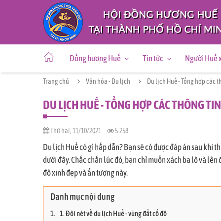
Đồng hương Huế
Tin tức
Người Huế 
Trang chủ
Văn hóa - Du lịch
Du lịch Huế - Tổng hợp các t
DU LỊCH HUẾ - TỔNG HỢP CÁC THÔNG TIN
Thứ hai, 11/10/2021
5.258
Du lịch Huế có gì hấp dẫn? Bạn sẽ có được đáp án sau khi 
dưới đây. Chắc chắn lúc đó, bạn chỉ muốn xách ba lô và lê
đô xinh đẹp và ấn tượng này.
Danh mục nội dung
1. Đôi nét về du lịch Huế - vùng đất cố đô