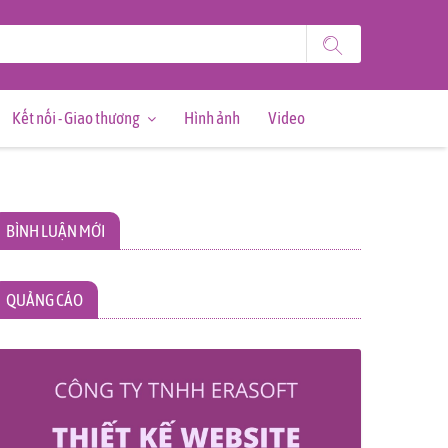
Kết nối - Giao thương
Hình ảnh
Video
BÌNH LUẬN MỚI
QUẢNG CÁO