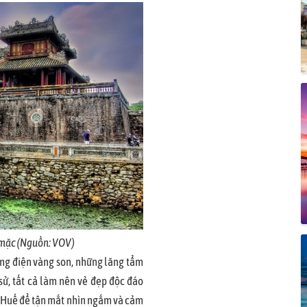
 mặc (Nguồn: VOV)
ng điện vàng son, những lăng tẩm
ử, tất cả làm nên vẻ đẹp độc đáo
ô Huế để tận mắt nhìn ngắm và cảm