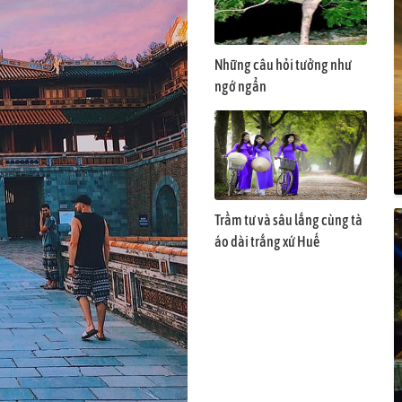
Những câu hỏi tưởng như
ngớ ngẩn
Trầm tư và sâu lắng cùng tà
áo dài trắng xứ Huế