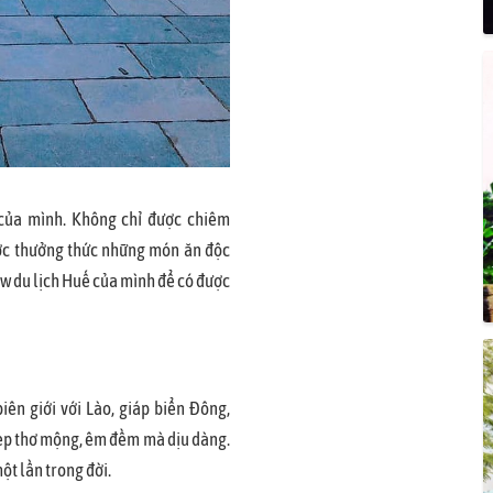
 của mình. Không chỉ được chiêm
ược thưởng thức những món ăn độc
w du lịch Huế của mình để có được
ên giới với Lào, giáp biển Đông,
đẹp thơ mộng, êm đềm mà dịu dàng.
ột lần trong đời.