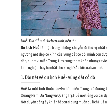
Huế - Địa điểm du lịch cổ kính, nên thơ
Du lịch Huế
là một trong những chuyến đi thú vị nhất
ngưỡng nét đẹp cổ kính của vùng đất cố đô, mình còn đ
đáo, đượm vị miền Trung. Hãy cùng tham khảo những revie
kinh nghiệm hay ho nhất cho kì nghỉ sắp tới của bạn nhé.
1. Đôi nét về du lịch Huế - vùng đất cố đô
Huế là một tỉnh thuộc duyên hải miền Trung, có đường bi
Quảng Nam, Đà Nẵng và Quảng Trị. Huế nổi tiếng với cái 
Nét duyên dáng ấy khiến bất cứ ai cũng muốn du lịch Huế m