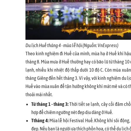
Du lịch Huế tháng 4 - mùa lễ hội (Nguồn: VnExpress)
Theo kinh nghiệm đi Huế của mình, mùa hạ ở Huế khí hậu 
tháng 8. Mùa mưa ở Huế thường hay có bão lũ từ tháng 10 
lạnh, nhiều khi nhiệt độ thấp dưới 10 độ C. Còn mùa xuân 
tháng Giêng đến hết tháng 3. Vì vậy, với kinh nghiệm du lị
Huế vào mùa xuân để tận hưởng không khí mát mẻ và có t
thoải mái nhất.
Từ tháng 1 - tháng 3:
Thời tiết se lạnh, cây cối đâm chồ
hợp để chiêm ngưỡng nét đẹp dịu dàng ở Huế.
Ttháng 4:
Mùa lễ hội Festival Huế. Không khí sôi động, 
đẹp. Nếu bạn là người ưa thích phồn hoa, có thể du lịch 