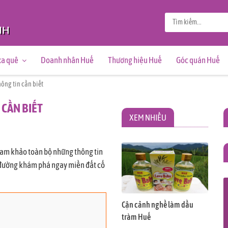
xa quê
Doanh nhân Huế
Thương hiệu Huế
Góc quán Huế
hông tin cần biết
 CẦN BIẾT
XEM NHIỀU
tham khảo toàn bộ những thông tin
n đường khám phá ngay miền đất cố
Cận cảnh nghề làm dầu
tràm Huế