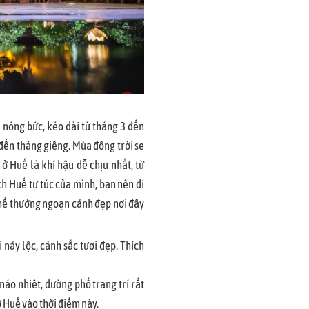
nóng bức, kéo dài từ tháng 3 đến
đến tháng giêng. Mùa đông trời se
ở Huế là khí hậu dễ chịu nhất, từ
ch Huế tự túc của mình, bạn nên đi
hể thưởng ngoạn cảnh đẹp nơi đây
i nảy lộc, cảnh sắc tươi đẹp. Thích
náo nhiệt, đường phố trang trí rất
ở Huế vào thời điểm này.