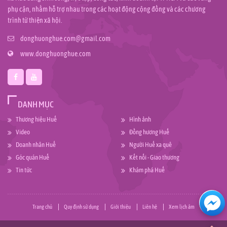
phụ cận, nhằm hỗ trợ nhau trong các hoạt động cộng đồng và các chương
trình từ thiện xã hội.
donghuonghue.com@gmail.com
www.donghuonghue.com
DANH MỤC
Thương hiệu Huế
Hình ảnh
Video
Đồng hương Huế
Doanh nhân Huế
Người Huế xa quê
Góc quán Huế
Kết nối - Giao thương
Tin tức
Khám phá Huế
Trang chủ
Quy định sử dụng
Giới thiệu
Liên hệ
Xem lịch âm