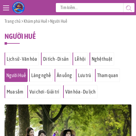
Trang chủ
Khám phá Huế
Người Huế
NGƯỜI HUẾ
Lịch sử - Văn hóa
Di tích - Di sản
Lễ hội
Nghệ thuật
Người Huế
Làng nghề
Ăn uống
Lưu trú
Tham quan
Mua sắm
Vui chơi - Giải trí
Văn hóa - Du lịch