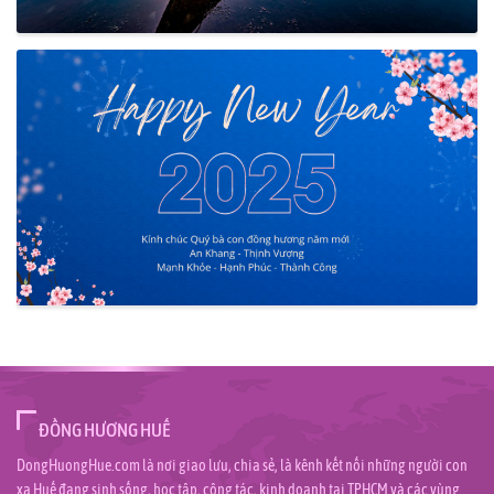
ĐỒNG HƯƠNG HUẾ
DongHuongHue.com là nơi giao lưu, chia sẻ, là kênh kết nối những người con
xa Huế đang sinh sống, học tập, công tác, kinh doanh tại TPHCM và các vùng