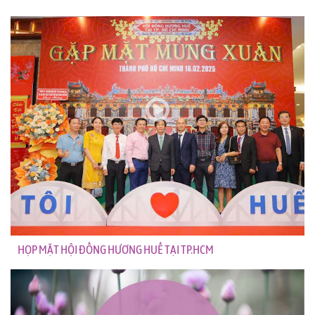
HỌP MẶT HỘI ĐỒNG HƯƠNG HUẾ TẠI TP.HCM